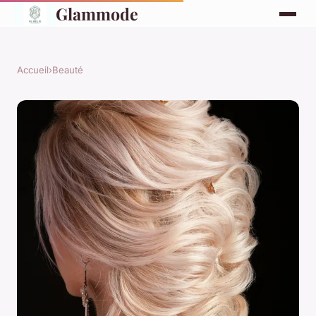
Glammode
Accueil
›
Beauté