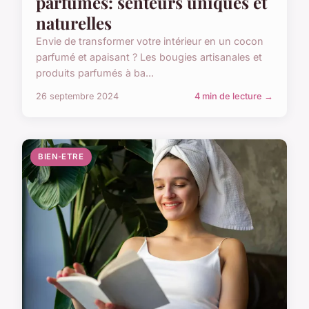
parfumés: senteurs uniques et
naturelles
Envie de transformer votre intérieur en un cocon
parfumé et apaisant ? Les bougies artisanales et
produits parfumés à ba...
26 septembre 2024
4 min de lecture →
BIEN-ETRE