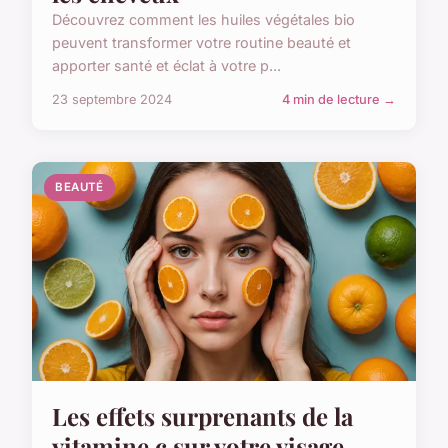
Découvrez comment les huiles végétales bio
peuvent transformer votre routine beauté et
apporter santé et éclat à votre p...
23 septembre 2024
4 min de lecture →
BEAUTÉ
Les effets surprenants de la
vitamine c sur votre visage