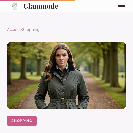
Glammode
Accueil
›
Shopping
SHOPPING