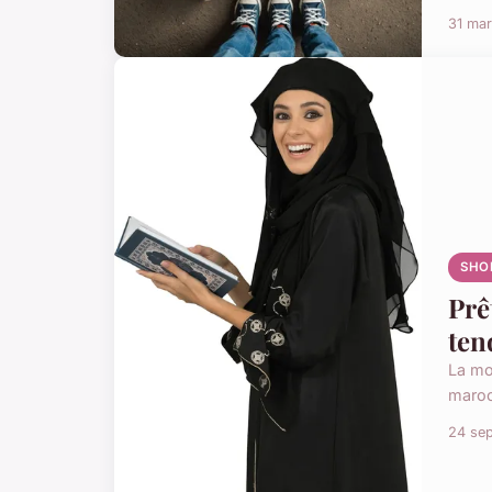
31 ma
SHO
Prê
ten
La mo
maroc
24 se