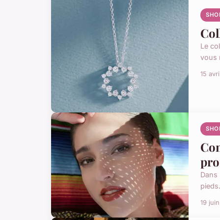
SHO
Col
Le co
vous 
15 avr
SHO
Com
pro
Dans 
pieds
19 jui