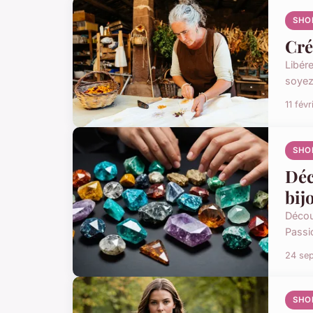
SHO
Cré
Libére
soyez
11 fév
SHO
Déc
bij
Décou
Passi
24 se
SHO