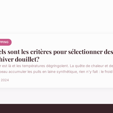
PPING
ls sont les critères pour sélectionner d
hiver douillet?
er est là et les températures dégringolent. La quête de chaleur et d
eau accumuler les pulls en laine synthétique, rien n'y fait : le froid s
n 2024