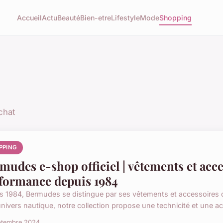
Accueil
Actu
Beauté
Bien-etre
Lifestyle
Mode
Shopping
chat
PPING
mudes e-shop officiel | vêtements et acce
formance depuis 1984
s 1984, Bermudes se distingue par ses vêtements et accessoires ou
univers nautique, notre collection propose une technicité et une acce
ptembre 2024