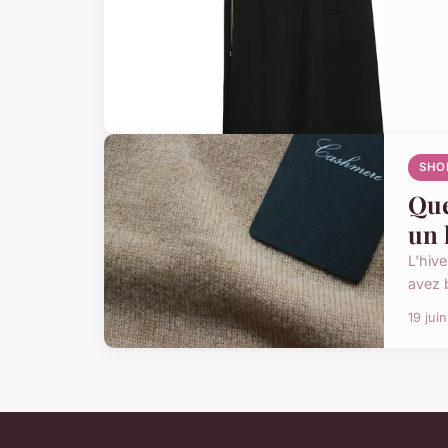
SHO
Que
un 
L'hiv
avez b
19 jui