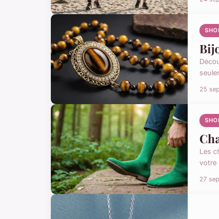
SHO
Bij
Décou
seulem
25 se
SHO
Cha
Les c
votre 
27 se