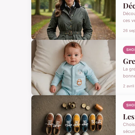
Déc
Décou
ces v
26 se
SHO
Gre
La gre
bonne 
2 avri
SHO
Les
Chois
sécur