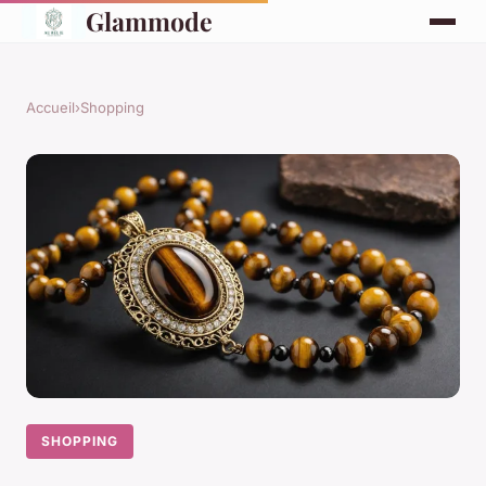
Glammode
Accueil
›
Shopping
SHOPPING