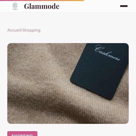
Glammode
Accueil
›
Shopping
SHOPPING