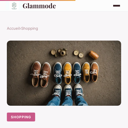
Glammode
Accueil
›
Shopping
SHOPPING