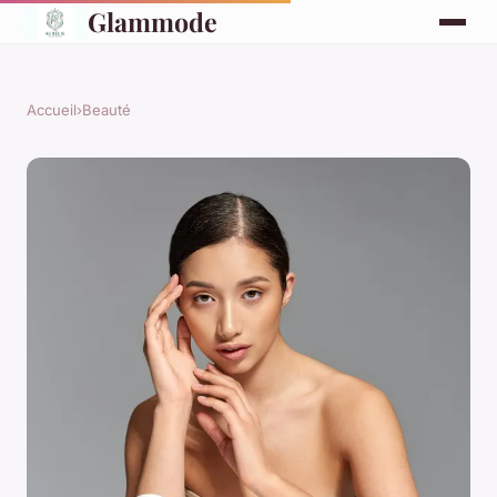
Glammode
Accueil
›
Beauté