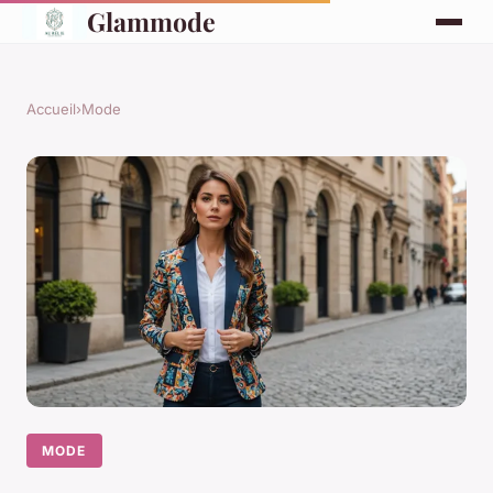
Glammode
Accueil
›
Mode
MODE