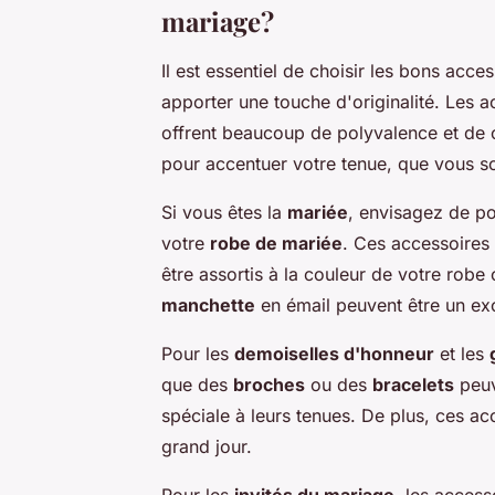
mariage?
Il est essentiel de choisir les bons acc
apporter une touche d'originalité. Les a
offrent beaucoup de polyvalence et de c
pour accentuer votre tenue, que vous so
Si vous êtes la
mariée
, envisagez de p
votre
robe de mariée
. Ces accessoires
être assortis à la couleur de votre ro
manchette
en émail peuvent être un exc
Pour les
demoiselles d'honneur
et les
que des
broches
ou des
bracelets
peuv
spéciale à leurs tenues. De plus, ces 
grand jour.
Pour les
invités du mariage
, les access