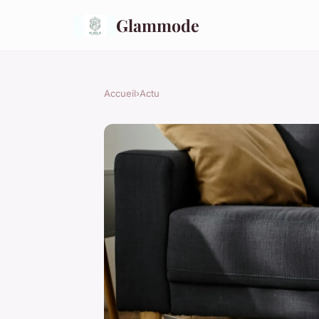
Glammode
Accueil
›
Actu