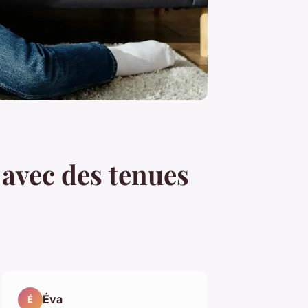
avec des tenues
Éva
É