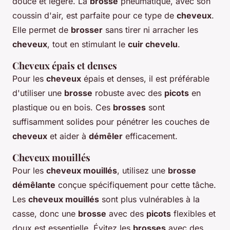
douce et légère. La
brosse
pneumatique, avec son
coussin d'air, est parfaite pour ce type de
cheveux
.
Elle permet de
brosser
sans tirer ni arracher les
cheveux
, tout en stimulant le
cuir chevelu
.
Cheveux épais et denses
Pour les
cheveux
épais et denses, il est préférable
d'utiliser une
brosse
robuste avec des
picots
en
plastique ou en bois. Ces
brosses
sont
suffisamment solides pour pénétrer les couches de
cheveux
et aider à
démêler
efficacement.
Cheveux mouillés
Pour les
cheveux mouillés
, utilisez une
brosse
démêlante
conçue spécifiquement pour cette tâche.
Les
cheveux mouillés
sont plus vulnérables à la
casse, donc une
brosse
avec des
picots
flexibles et
doux est essentielle. Évitez les
brosses
avec des